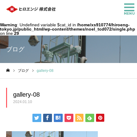
Warning
: Undefined variable $cat_id in
/home/xs910774/hiroeng-
tokyo.jp/public_html/wp-content/themes/noel_tcd072/single.php
on line
29
ブログ
ブログ
gallery-08
ホーム
gallery-08
2024.01.10