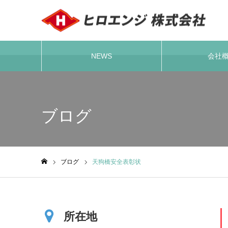
NEWS
会社
Warning
: Undefined variable $cat_id in
/home/xs910774/hiroeng-tok
ブログ
ブログ
天狗橋安全表彰状
ホーム
所在地