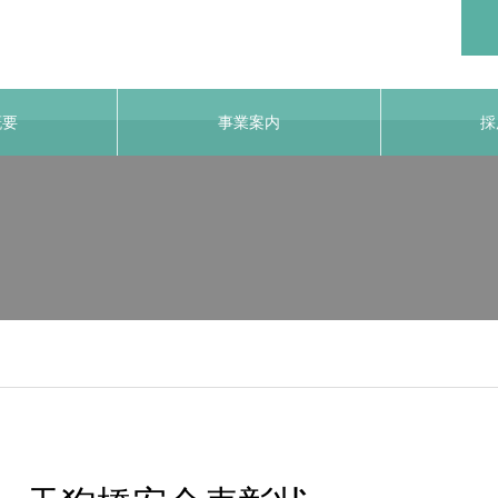
概要
事業案内
採
yo.jp/public_html/wp-content/themes/noel_tcd072/single.php
on l